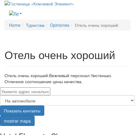
Меню
Home
Туристам
Opiniones
Отель очень хороший
Отель очень хороший
Отель очень хороший.Вежливый персонал.Чистенько.
Отличное соотношение цены качества.
Показать контакты
mostrar mapa